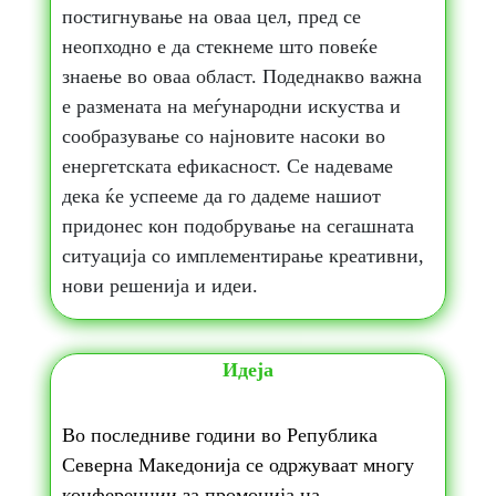
постигнување на оваа цел, пред се
неопходно е да стекнеме што повеќе
знаење во оваа област. Подеднакво важна
е размената на меѓународни искуства и
сообразување со најновите насоки во
енергетската ефикасност. Се надеваме
дека ќе успееме да го дадеме нашиот
придонес кон подобрување на сегашната
ситуација со имплементирање креативни,
нови решенија и идеи.
Идеја
Во последниве години во Република
Северна Македонија се одржуваат многу
конференции за промоција на