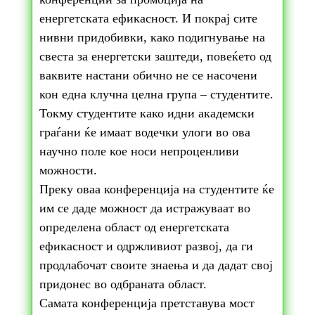
енергетската ефикасност. И покрај сите
нивни придобивки, како подигнување на
свеста за енергетски заштеди, повеќето од
ваквите настани обично не се насочени
кон една клучна целна група – студентите.
Токму студентите како идни академски
граѓани ќе имаат водечки улоги во ова
научно поле кое носи непроценливи
можности.
Преку оваа конференција на студентите ќе
им се даде можност да истражуваат во
определена област од енергетската
ефикасност и одржливиот развој, да ги
продлабочат своите знаења и да дадат свој
придонес во одбраната област.
Самата конференција претставува мост