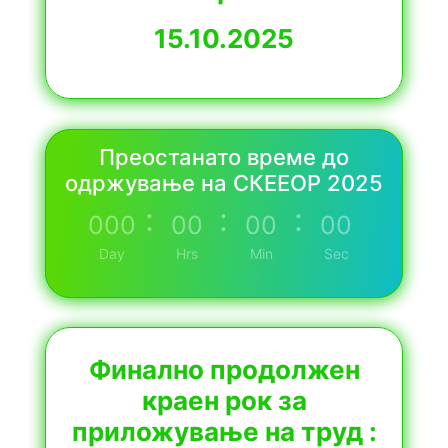
15.10.2025
Преостанато време до
одржување на СКЕЕОР 2025
:
:
:
000
00
00
00
Day
Hrs
Min
Sec
Финално продолжен
краен рок за
приложување на труд :