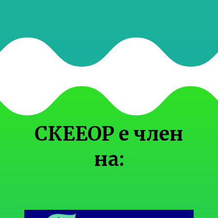
СКЕЕОР е член
на: